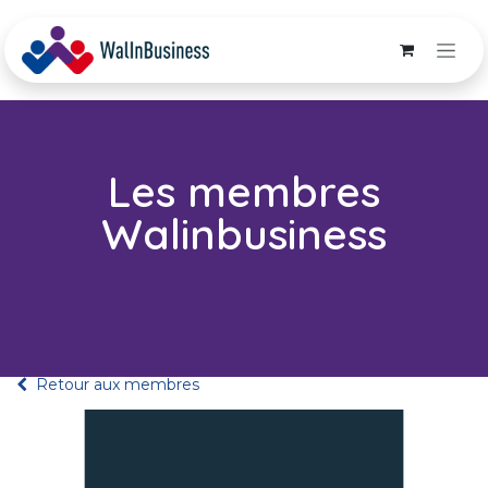
Se rendre au contenu
Les membres
Walinbusiness
Retour aux membres