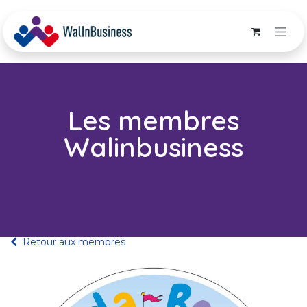
Se rendre au contenu
Les membres
Walinbusiness
Retour aux membres