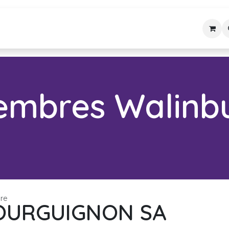
embres
Agenda
Précédemment
L'ASBL
embres Walinbu
re
OURGUIGNON SA