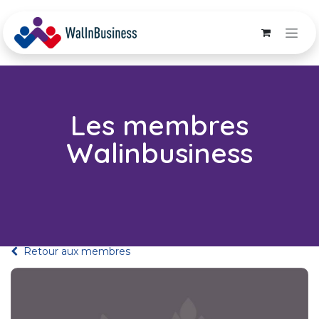
Se rendre au contenu
Les membres
Walinbusiness
Retour aux membres