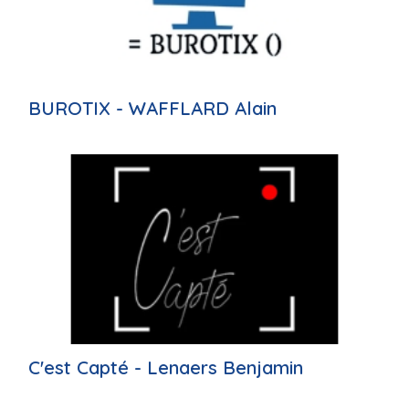
BUROTIX - WAFFLARD Alain
C'est Capté - Lenaers Benjamin