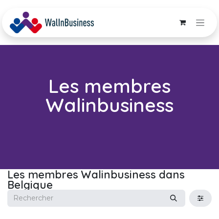
Se rendre au contenu
Les membres
Walinbusiness
Les membres Walinbusiness
dans
Belgique