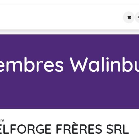
embres
Agenda
Précédemment
L'ASBL
embres Walinbu
re
ELFORGE FRÈRES SRL