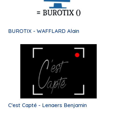
BUROTIX - WAFFLARD Alain
C'est Capté - Lenaers Benjamin