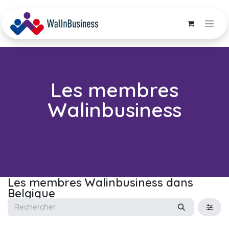
Se rendre au contenu
Les membres
Walinbusiness
Les membres Walinbusiness
dans
Belgique