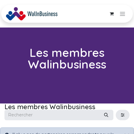
Se rendre au contenu
Les membres
Walinbusiness
Les membres Walinbusiness