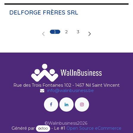
DELFORGE FRÈRES SRL
1
2
3
Rue des Trois Fontaines 102 - 1457 Nil Saint Vincent
info@walinbusiness.be
©Walinbusiness2026
Généré par
- Le #1
Open Source eCommerce