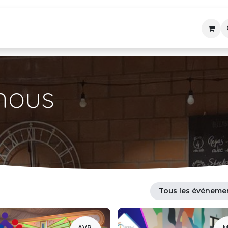
embres
Agenda
Précédemment
L'ASBL
nous
Tous les événeme
AVR.
M