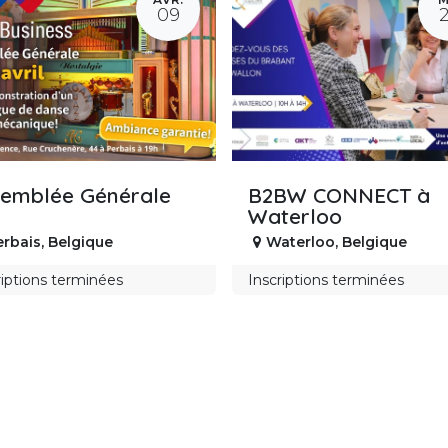
09
semblée Générale
B2BW CONNECT à
Waterloo
erbais
,
Belgique
Waterloo
,
Belgique
riptions terminées
Inscriptions terminées