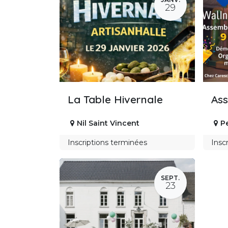
29
La Table Hivernale
As
Nil Saint Vincent
P
Inscriptions terminées
Insc
SEPT.
23