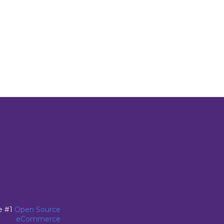
e #1
Open Source
eCommerce