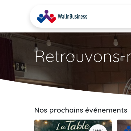
Se rendre au contenu
Accueil
Nos M
Retrouvons-
Nos prochains événements
JANV.